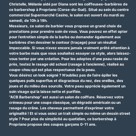
Christelle, Mélanie aidé par Diana sont les coiffeuses-barbières de
ce barbershop à Propriano (Corse-du-Sud). Situé au sein du centre
commercial Supermarché Casino, le salon est ouvert du mardi au
samedi, de 10h à 19h.
Messieurs, ce salon de barbier vous propose un grand choix de
prestations pour prendre soin de vous. Vous pouvez en effet opter
pour l’entretien simple de la barbe ou demander également aux
barbières d’en dessiner le contour (traçage) pour un résultat
impeccable. Si vous n’avez encore jamais vraiment prêté attention à
votre barbe mais que vous souhaitez essayer ce style, alors laissez-
vous tenter par une création. Pour les adeptes d’une peau rasée de
près, testez le rasage old school (rasage à l’ancienne), réalisé au
coupe-chou qui est plus respectueux de la peau.
Vous désirez un look soigné ? N’oubliez pas de faire épiler les
quelques poils superflus et disgracieux du nez, des oreilles, des
joues et du milieu des sourcils. Votre peau apprécie également un
soin visage qui la laisse nette et purifiée.
“ACB Barbershop” est aussi un salon de coiffure. Réservez votre
créneau pour une coupe classique, un dégradé américain ou un
rasage du crâne. Les cheveux permettent d’exprimer votre
originalité ! Et si vous osiez un trait simple ou même un dessin street
style ? Pour plus de simplicité au quotidien, ce barbershop à
Propriano propose des coupes garçons 0-11 ans.